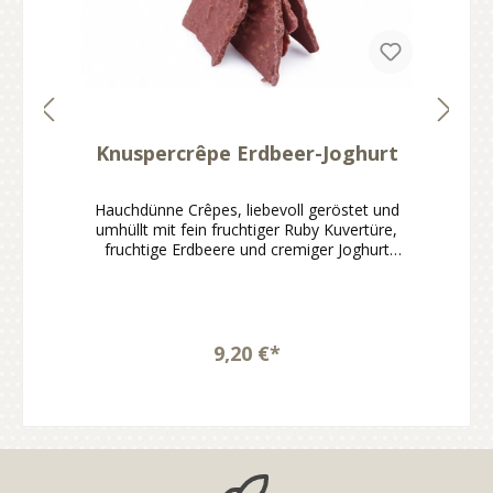
Knuspercrêpe Erdbeer-Joghurt
Hauchdünne Crêpes, liebevoll geröstet und
umhüllt mit fein fruchtiger Ruby Kuvertüre,
fruchtige Erdbeere und cremiger Joghurt
machen jeden Bissen zu einem besonderen
Genussmoment.Knuspercrêpe mit Erdbeer-
Joghurt-NoteMit fein fruchtiger Ruby
KuvertüreFruchtig, cremig und angenehm
leicht im CharakterHandgemacht und sofort
9,20 €*
genussbereitIdeal zum Naschen, Teilen oder
VerschenkenDer Knuspercrêpe Erdbeer-
Joghurt verbindet hauchdünn gebackene und
geröstete Crêpes mit einer fein fruchtigen
Ruby Kuvertüre nach hauseigener Rezeptur.
Die Kombination aus Erdbeere und cremigem
Joghurt sorgt für einen leichten, charmanten