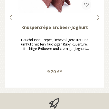
Knuspercrêpe Erdbeer-Joghurt
Hauchdünne Crêpes, liebevoll geröstet und
umhüllt mit fein fruchtiger Ruby Kuvertüre,
fruchtige Erdbeere und cremiger Joghurt
machen jeden Bissen zu einem besonderen
Genussmoment.Knuspercrêpe mit Erdbeer-
Joghurt-NoteMit fein fruchtiger Ruby
KuvertüreFruchtig, cremig und angenehm
leicht im CharakterHandgemacht und sofort
9,20 €*
genussbereitIdeal zum Naschen, Teilen oder
VerschenkenDer Knuspercrêpe Erdbeer-
Joghurt verbindet hauchdünn gebackene und
geröstete Crêpes mit einer fein fruchtigen
Ruby Kuvertüre nach hauseigener Rezeptur.
Die Kombination aus Erdbeere und cremigem
Joghurt sorgt für einen leichten, charmanten
Genuss mit sommerlicher Anmutung.Die Sorte