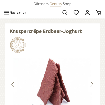
Navigation
Knuspercrêpe Erdbeer-Joghurt