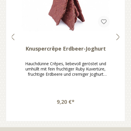
Knuspercrêpe Erdbeer-Joghurt
Hauchdünne Crêpes, liebevoll geröstet und
umhüllt mit fein fruchtiger Ruby Kuvertüre,
fruchtige Erdbeere und cremiger Joghurt
machen jeden Bissen zu einem besonderen
Genussmoment.Knuspercrêpe mit Erdbeer-
Joghurt-NoteMit fein fruchtiger Ruby
KuvertüreFruchtig, cremig und angenehm
leicht im CharakterHandgemacht und sofort
9,20 €*
genussbereitIdeal zum Naschen, Teilen oder
VerschenkenDer Knuspercrêpe Erdbeer-
Joghurt verbindet hauchdünn gebackene und
geröstete Crêpes mit einer fein fruchtigen
Ruby Kuvertüre nach hauseigener Rezeptur.