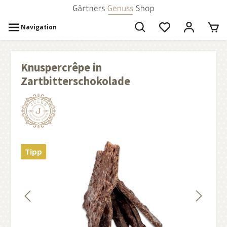
Navigation
Knuspercrêpe in
Zartbitterschokolade
Tipp