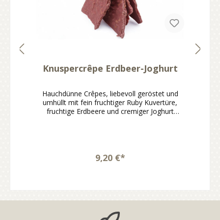
Knuspercrêpe Erdbeer-Joghurt
Hauchdünne Crêpes, liebevoll geröstet und
umhüllt mit fein fruchtiger Ruby Kuvertüre,
fruchtige Erdbeere und cremiger Joghurt
machen jeden Bissen zu einem besonderen
Genussmoment.Knuspercrêpe mit Erdbeer-
Joghurt-NoteMit fein fruchtiger Ruby
KuvertüreFruchtig, cremig und angenehm
leicht im CharakterHandgemacht und sofort
9,20 €*
genussbereitIdeal zum Naschen, Teilen oder
VerschenkenDer Knuspercrêpe Erdbeer-
Joghurt verbindet hauchdünn gebackene und
geröstete Crêpes mit einer fein fruchtigen
Ruby Kuvertüre nach hauseigener Rezeptur.
Die Kombination aus Erdbeere und cremigem
Joghurt sorgt für einen leichten, charmanten